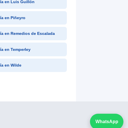
ría en Luis Guillón
ría en Piñeyro
ría en Remedios de Escalada
ría en Temperley
ría en Wilde
WhatsApp