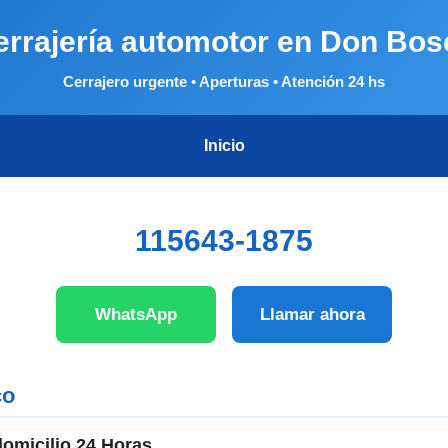
errajería automotor en Don Bos
Cerrajero urgente • Aperturas • Atención 24 hs
Inicio
115643-1875
WhatsApp
Llamar ahora
co
omicilio 24 Horas