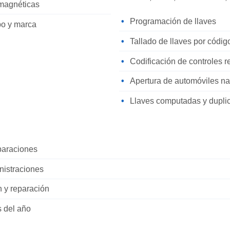
omagnéticas
Programación de llaves
po y marca
Tallado de llaves por códi
Codificación de controles 
Apertura de automóviles na
Llaves computadas y dupli
eparaciones
nistraciones
n y reparación
s del año