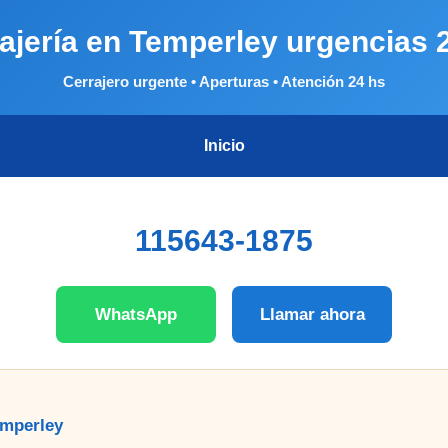
ajería en Temperley urgencias 
Cerrajero urgente • Aperturas • Atención 24 hs
Inicio
115643-1875
WhatsApp
Llamar ahora
emperley