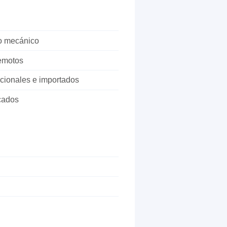
go mecánico
remotos
cionales e importados
cados