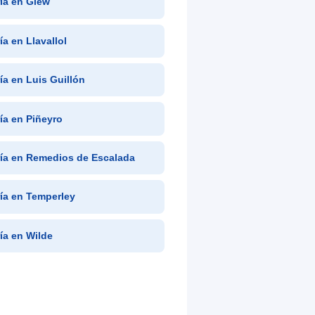
ría en Glew
ía en Llavallol
ría en Luis Guillón
ría en Piñeyro
ría en Remedios de Escalada
ría en Temperley
ría en Wilde