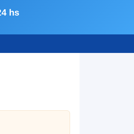
24 hs