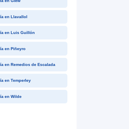
ría en Glew
ía en Llavallol
ría en Luis Guillón
ría en Piñeyro
ría en Remedios de Escalada
ría en Temperley
ría en Wilde