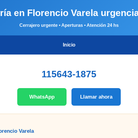
ría en Florencio Varela urgenci
Cerrajero urgente • Aperturas • Atención 24 hs
Inicio
115643-1875
WhatsApp
Llamar ahora
orencio Varela