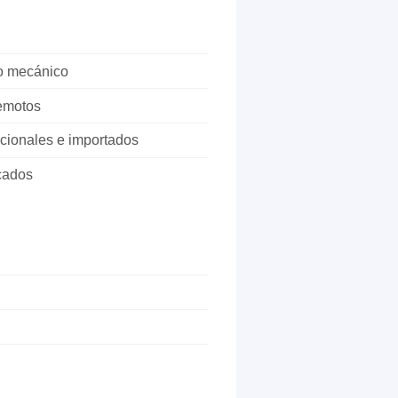
go mecánico
remotos
cionales e importados
cados