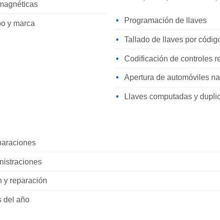
omagnéticas
Programación de llaves
po y marca
Tallado de llaves por códi
Codificación de controles 
Apertura de automóviles na
Llaves computadas y dupli
eparaciones
nistraciones
n y reparación
s del año