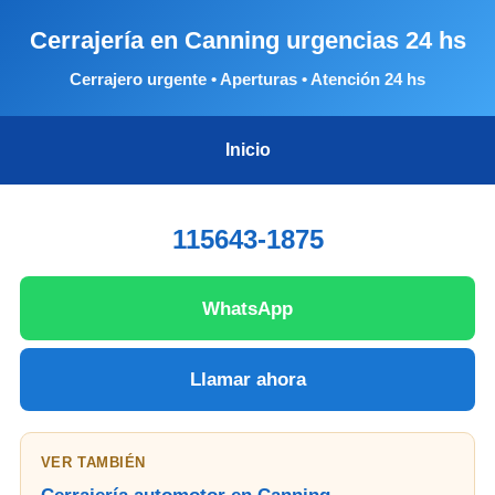
Cerrajería en Canning urgencias 24 hs
Cerrajero urgente • Aperturas • Atención 24 hs
Inicio
115643-1875
WhatsApp
Llamar ahora
VER TAMBIÉN